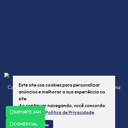
Este site usa cookies para personalizar
Com sede em Eldorado do Sul/RS, a Rastro é uma
anúncios e melhorar a sua experiência no
empresa especializada em rastreamento e
site.
monitoramento veicular, com capacidade de
Ao continuar navegando, você concorda
atender demanda individual e empresas.
SUPORTE 24H
com a nossa
Política de Privacidade
.
COMERCIAL
Eu concordo