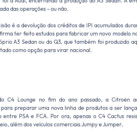
a) foi a Audi, encerrando a produção do A3 Sedan. A e
ada das operações - ou não.
cisão é a devolução dos créditos de IPI acumulados dura
afirma ter feito estudos para fabricar um novo modelo no
prio A3 Sedan ou do Q3, que também foi produzido aq
ado como opção para virar nacional.
do C4 Lounge no fim do ano passado, a Citroën a
 para preparar uma nova linha de produtos a ser lanç
são entre PSA e FCA. Por ora, apenas o C4 Cactus resi
eio, além dos veículos comerciais Jumpy e Jumper.