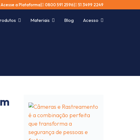
Acesse a Plataforma
ㅤ|ㅤ
0800 591 2596
ㅤ|ㅤ
51 3499 2249
rodutos
Materiais
Blog
Acesso
em