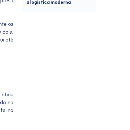
mpresa
a logística moderna
nte os
 país,
ui até
cabou
ada no
ste no