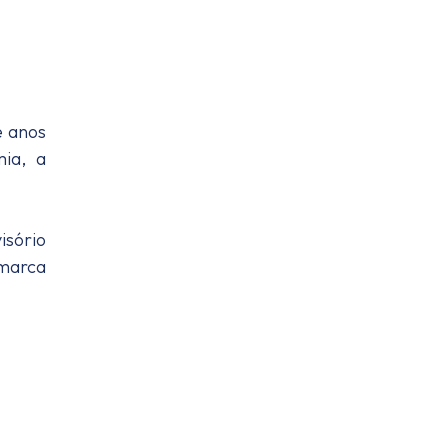
e anos
ia, a
isório
 marca