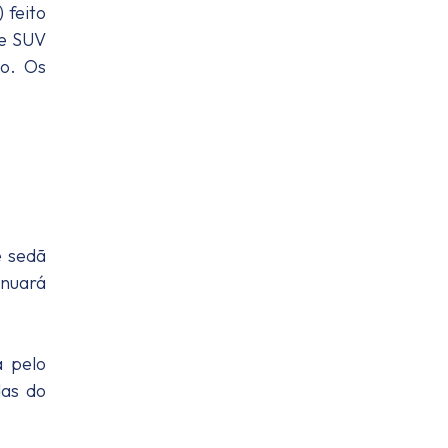
 feito
de SUV
o. Os
e sedã
inuará
a pelo
das do