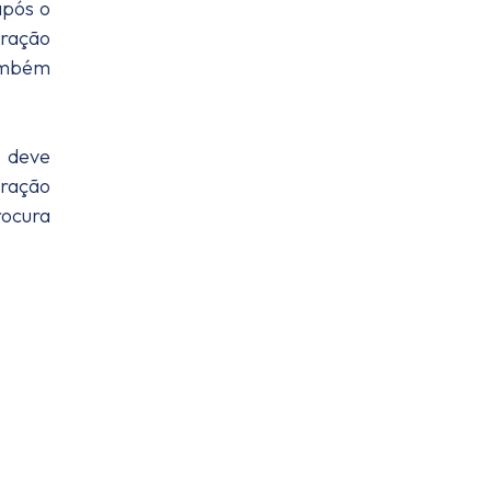
após o
eração
também
e deve
eração
rocura