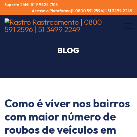
Suporte 24Hㅤ
51 9 9624 7516
Acesse a Plataforma
ㅤ|ㅤ
0800 591 2596
ㅤ|ㅤ
51 3499 2249
BLOG
Como é viver nos bairros
com maior número de
roubos de veículos em