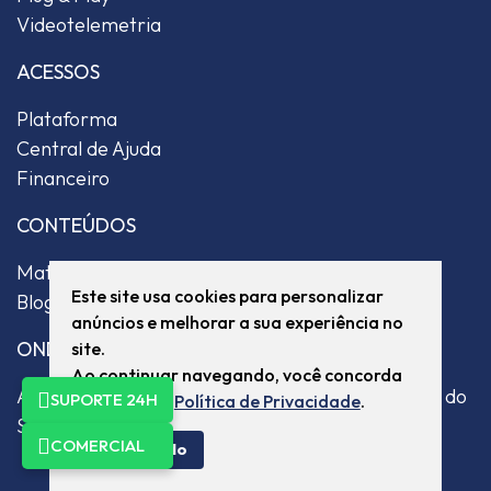
Videotelemetria
ACESSOS
Plataforma
Central de Ajuda
Financeiro
CONTEÚDOS
Materiais
Este site usa cookies para personalizar
Blog
anúncios e melhorar a sua experiência no
ONDE ESTAMOS
site.
Ao continuar navegando, você concorda
Av. Grécia, 1593 - Bairro Centro Novo - Eldorado do
SUPORTE 24H
com a nossa
Política de Privacidade
.
Sul / RS - CEP: 92990-000
COMERCIAL
Eu concordo